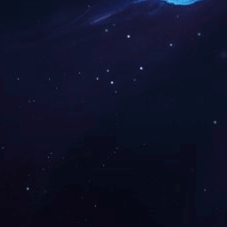
成套设备及双良安装
钛设备及钛配件
热能设备
衬塑设备
待装出发
搅拌 盘管类