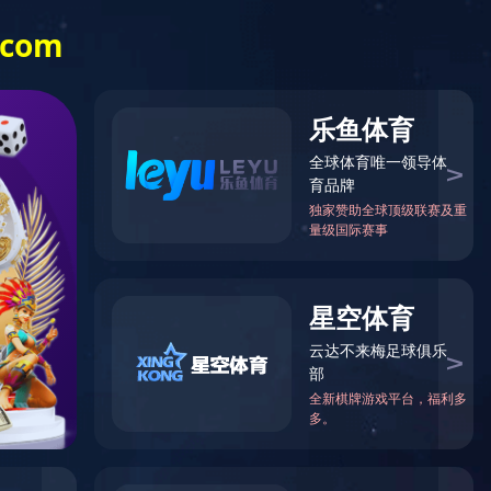
工程案例
新闻中心
服务中心