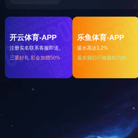
换热设备
定制储罐
塔器
过滤/蒸发设备
料仓
上一个：
外
下一个：
不
仓泵
储气罐/分汽罐/缓冲罐