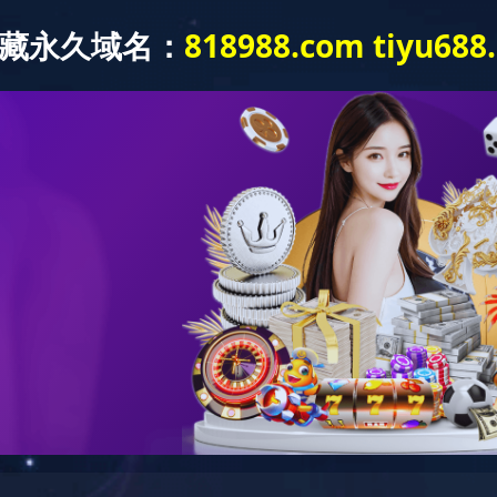
元(中国)一站式服务官方网站
走进双良
产品中心