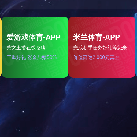
盘管加热不锈钢反应罐
锈钢外夹套反应釜